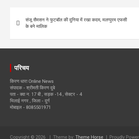
Post
संजू सैमसन ने फुटबॉल की दुनिया में रखा कदम, मलप्पुरम एफसी
navigation
के बने मालिक
परिचय
किरण धारा Online News
संपादक - श्रीमती किरण दुबे
पता - क्वा न. 17 बी , सड़क -14 , सेक्टर - 4
भिलाई नगर , जिला - दुर्ग
मोबाइल - 8085501971
Copyright © 2026
Theme by:
Theme Horse
Proudly Power