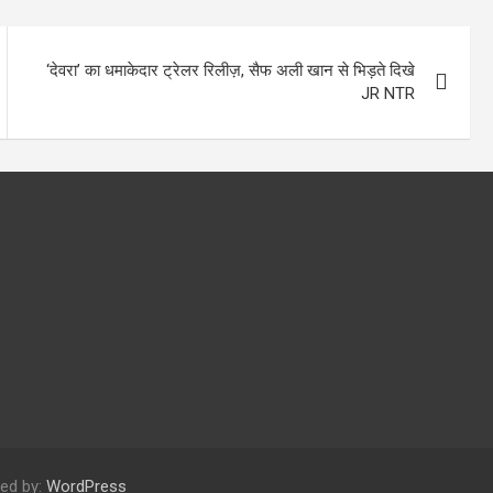
‘देवरा’ का धमाकेदार ट्रेलर रिलीज़, सैफ अली खान से भिड़ते दिखे
JR NTR
ed by:
WordPress