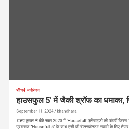
फीचर्ड
मनोरंजन
हाउसफुल 5′ में जैकी श्रॉफ का धमाका, 
September 11, 2024
kirandhara
अक्षय कुमार ने बीते साल 2023 में ‘Housefull’ फ्रेंचाइजी की पांचवीं किस
प्रशंसक “Housefull 5” के साथ हंसी की रोलरकोस्टर सवारी के लिए तैयार है