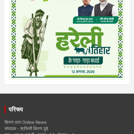
परिचय
किरण धारा Online News
संपादक - श्रीमती किरण दुबे