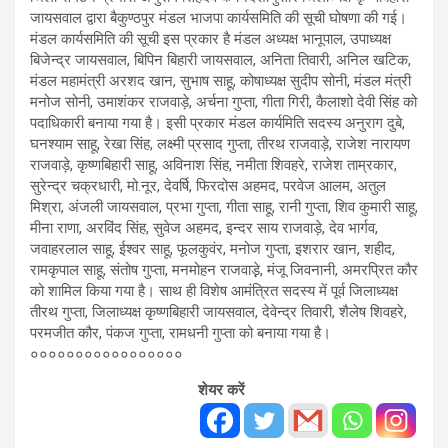
जायसवाल द्वारा बैकुण्ठपुर मंडल भाजपा कार्यसमिति की सूची घोषणा की गई।
मंडल कार्यसमिति की सूची इस प्रकार है मंडल अध्यक्ष भानूपाल, उपाध्यक्ष
बिजेन्द्र जायसवाल, बिपिन बिहारी जायसवाल, अनिता तिवारी, अनिल खटिक,
मंडल महामंत्री अरशद खान, सुभाष साहू, कोषाध्यक्ष सुदीप सोनी, मंडल मंत्री
मनोज सोनी, उमाशंकर राजवाड़े, अर्चना गुप्ता, गीता गिरी, कैलाशो देवी सिंह को
पदाधिकारी बनाया गया है। इसी प्रकार मंडल कार्यमिति सदस्य अनुराग दुबे,
घनश्याम साहू, रेखा सिंह, लक्ष्मी प्रसाद गुप्ता, तीरथ राजवाड़े, राजेश नारायण
राजवाड़े, कृष्णबिहारी साहू, अविनाश सिंह, नमीता शिवहरे, राजेश ताम्रकार,
सुरेन्द्र चक्रधारी, मो.नूर, देवर्षि, फिरदोस अहमद, परवेज आलम, अतुल
मिश्रा, अंजली जायसवाल, प्रभा गुप्ता, गीता साहू, रानी गुप्ता, शिव कुमारी साहू,
मीना राणा, अरविंद सिंह, सुवेज अहमद, इन्दर साय राजवाड़े, देव भार्गव,
जवाहरलाल साहू, ईश्वर साहू, फूलकुवंर, मनोज गुप्ता, इशरार खान, शहीद,
रामकृपाल साहू, संतोष गुप्ता, मनमोहन राजवाड़़े, मंजू जिवनानी, अमरप्रित कौर
को शामिल किया गया है। साथ ही विशेष आमंत्रित सदस्य में पूर्व जिलाध्यक्ष
तीरथ गुप्ता, जिलाध्यक्ष कृष्णबिहारी जायसवाल, देवेन्द्र तिवारी, शैलेष शिवहरे,
परमजीत कौर, पंकज गुप्ता, रामधनी गुप्ता को बनाया गया है।
०००००००००००००००००
शेयर करें